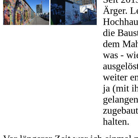
Ärger. L
Hochhaus
die Baus
dem Mahn
was - wie
ausgelöst
weiter e
ja (mit 
gelangen
zugebaut
halten.