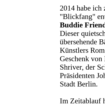
2014 habe ich z
"Blickfang" e
Buddie Frien
Dieser quietsc
übersehende Bä
Künstlers Rome
Geschenk von 
Shriver, der S
Präsidenten Jo
Stadt Berlin.
Im Zeitablauf h