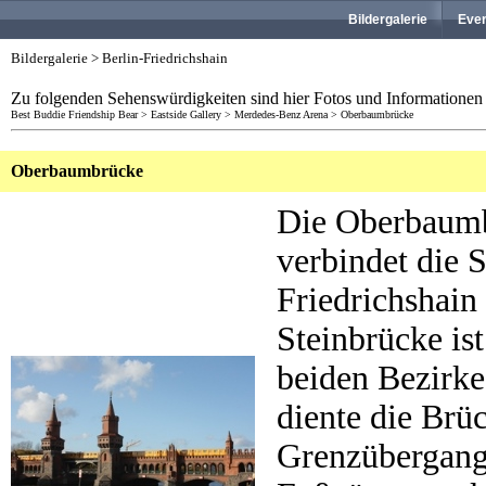
Bildergalerie
Eve
Bildergalerie > Berlin-Friedrichshain
Zu folgenden Sehenswürdigkeiten sind hier Fotos und Informationen e
Best Buddie Friendship Bear
>
Eastside Gallery
>
Merdedes-Benz Arena
>
Oberbaumbrücke
Oberbaumbrücke
Die Oberbaumbr
verbindet die S
Friedrichshain
Steinbrücke is
beiden Bezirk
diente die Brüc
Grenzübergang